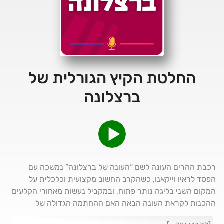
החלטת הקיץ הגורלית של
ברצלונה
רכבת ההרים העונה לשם “העונה של ברצלונה” נמשכה עם
הפסד לראיו וייקאנו, כשהקרב החשוב מקצועית וכלכלית על
המקום השני בליגה נותר פתוח, ובמקביל נעשות מאחורי הקלעים
ההכנות לקראת העונה הבאה האם ההחתמה הגדולה של
הקטאלונים בחלון ההעברות צריכה להיות לבנדובסקי, סלאח או