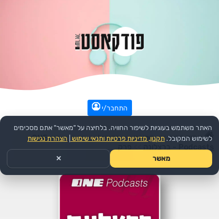
התחבר/י
האתר משתמש בעוגיות לשיפור החוויה. בלחיצה על "מאשר" אתם מסכימים
עמוד הבית
>>
ספורט
>>
כדורגל
>>
הפודקאסט:
ONE
לשימוש המקובל.
תקנון, מדיניות פרטיות ותנאי שימוש
|
הצהרת נגישות
Podcasts - ברצלונה
>>
פרק
מאשר
✕