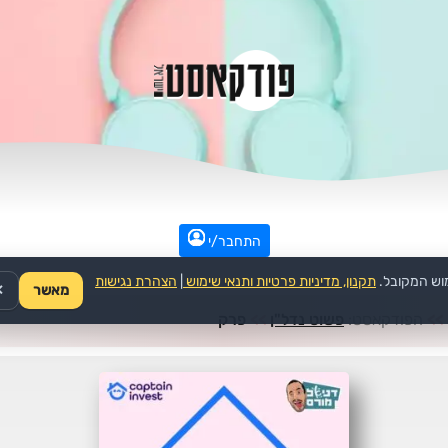
התחבר/י
וש המקובל.
תקנון, מדיניות פרטיות ותנאי שימוש
|
הצהרת נגישות
מאשר
✕
>>
הפודקאסט:
פשוט נדל"ן
>>
פרק