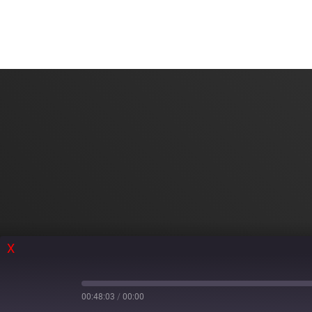
X
00:48:03
/
00:00