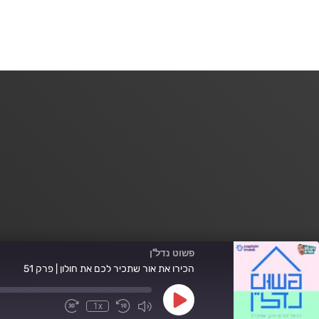
פשוט נדל"ן
הכירו את אור שתכיר לכם את חולון | פרק 51
Play
1x
Fast
Mute/Unmute
Rewind
Episode