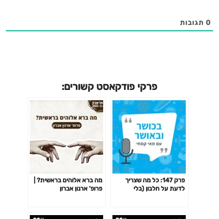
תל אביב 360 בפייסבוק ◄ ⁠⁠⁠⁠⁠⁠⁠⁠⁠⁠⁠⁠⁠⁠⁠⁠https://360tau.com/Facebook⁠⁠⁠⁠⁠⁠⁠⁠⁠⁠⁠⁠⁠⁠⁠⁠ •
תל אביב 360 בקבוצת הוואטסאפ השקטה ◄
0
תגובות
⁠⁠⁠⁠⁠⁠⁠⁠⁠⁠⁠⁠⁠⁠⁠⁠https://360tau.com/WhatsApp⁠⁠⁠⁠⁠⁠⁠⁠⁠⁠⁠⁠⁠⁠⁠⁠ • תל אביב 360 בספוטיפיי
_________________________ אינסטגרם מכון
סילבן אדמס למדעי הספורט:
⁠⁠⁠https://360tau.com/Sylvan_Adams_Instagram⁠⁠⁠ אתר
פרקי פודקאסט קשורים:
מכון סילבן אדמס למדעי הספורט:
⁠⁠⁠https://sylvanadamsports-tau.org.il/⁠⁠
פרק 147: כל מה שצריך
מה ברא אלוהים בראשית? |
לדעת על חלבון (בלי
פרופ' ארנון אברון
להסתבך)!