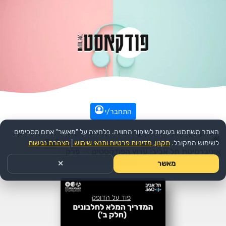
התחבר/י
האתר משתמש בעוגיות לשיפור החוויה. בלחיצה על "מאשר" אתם מסכימים
עמוד הבית
>>
חינוך
>>
הפודקאסט:
תל אביב 360 –
לשימוש המקובל.
תקנון, מדיניות פרטיות ותנאי שימוש
|
הצהרת נגישות
אוניברסיטת תל אביב: ערוץ הפודקסטים
>>
פרק
מאשר
✕