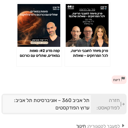
פרק מיוחד לחובבי הריצה,
קפה מדע #2: סופות
לכל המרחקים – שאלות
במאדים, שתלים עם כורכום
שלכם
ורוורס לזיקנה
דיווח
חזרה
תל אביב 360 – אוניברסיטת תל אביב:
לפודקאסט:
ערוץ הפודקסטים
חינוך
למעבר לקטגוריה: