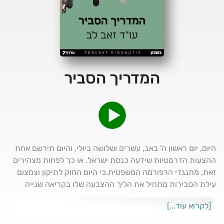
המדריך הסביר
היום, יום ראשון ה' באב, עשרים ושלושה ביולי, והיום תירשם אחת
ההצעות הדרמטיות שידעה כנסת ישראל. או כך לפחות מצהירים
זאת, מתנגדי הרפורמה המשפטית.כי היום החוק לתיקון וצמצום
עילת הסבירות מתחיל את הליך ההצבעה שלו בקריאה שנייה
ושלישית במליאה. החוק הזה, שאולי יהיה השריד האחרון של
[לקרוא עוד...]
הרפורמה המשפטית, הוציא את מתנגדי הרפורמה לשורה ארוכה
של מחאות, חלקן אלימות יותר, חלקן אלימות- ימי שיבושים,