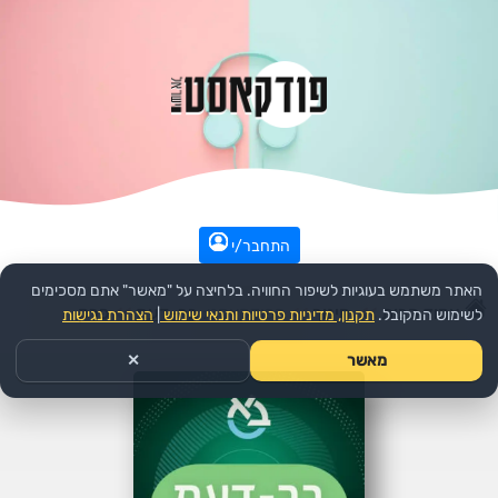
התחבר/י
האתר משתמש בעוגיות לשיפור החוויה. בלחיצה על "מאשר" אתם מסכימים
עמוד הבית
>>
חינוך
>>
הפודקאסט:
בר-דעת
>>
פרק
לשימוש המקובל.
תקנון, מדיניות פרטיות ותנאי שימוש
|
הצהרת נגישות
מאשר
✕