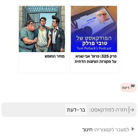
פרק 325: פרופ’ אבי שגיא
מחיר החופש
על מקורות הציונות הדתית
והפער שנפער בינה לבין
החזון והמעשה של האבות
המייסדים של התנועה (חלק
א’). הפודקאסט של טובי פולק
דיווח
חזרה לפודקאסט:
בר-דעת
חינוך
למעבר לקטגוריה: