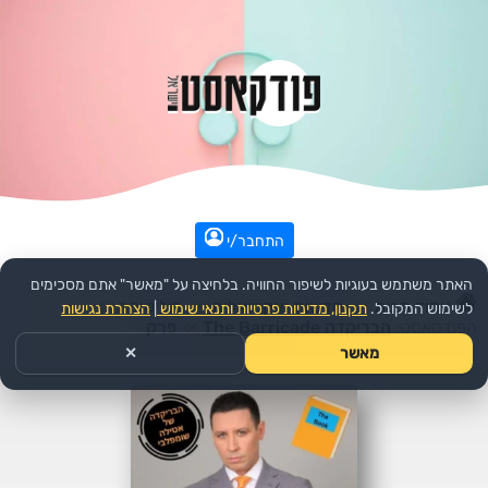
התחבר/י
האתר משתמש בעוגיות לשיפור החוויה. בלחיצה על "מאשר" אתם מסכימים
עמוד הבית
>>
חדשות ואקטואליה
>>
פוליטיקה
>>
לשימוש המקובל.
תקנון, מדיניות פרטיות ותנאי שימוש
|
הצהרת נגישות
הפודקאסט:
הבריקדה The Barricade
>>
פרק
מאשר
✕