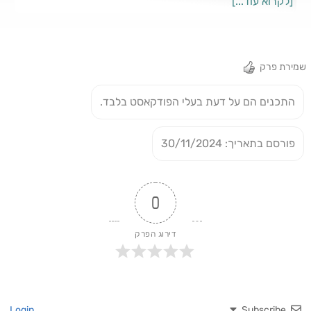
[לקרוא עוד...]
התחומים החשובים ביחסי החוץ שלה. על ההזדמנויות, העשיה
וההחמצה הגדולה של מדינת ישראל, בפרק ספיישל בשיתוף סיד
ישראל
שמירת פרק
התכנים הם על דעת בעלי הפודקאסט בלבד.
פורסם בתאריך: 30/11/2024
0
דירוג הפרק
Login
Subscribe