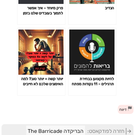
הנדיב
פרק מיוחד – איך אפשר
לתמוך בעובדים שלנו בזמן
משבר (עם הפסיכולוגית דנה
שיוביץ, EQL)
להיות מקצוען בבחירת
יותר קשה = יותר טוב? למה
תרגילים – 11 נקודות מפתח
האימונים שלכם לא חייבים
פרק 141
לשבור אתכם כדי לעבוד-
פרק 142
דיווח
חזרה לפודקאסט:
הבריקדה The Barricade