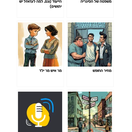
משפטה של הסיגריה
הייעוד (וגם, למה לעזאזל יש
יתושים)
מחיר החופש
מר איש מר ילד