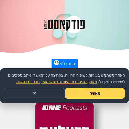
התחבר/י
האתר משתמש בעוגיות לשיפור החוויה. בלחיצה על "מאשר" אתם מסכימים
עמוד הבית
>>
ספורט
>>
כדורגל
>>
הפודקאסט:
ONE
לשימוש המקובל.
תקנון, מדיניות פרטיות ותנאי שימוש
|
הצהרת נגישות
Podcasts - ברצלונה
>>
פרק
מאשר
✕