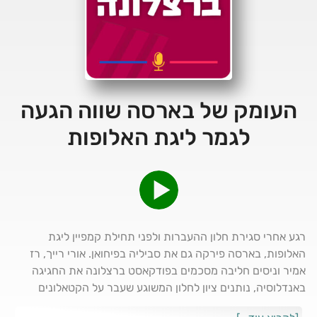
העומק של בארסה שווה הגעה
לגמר ליגת האלופות
רגע אחרי סגירת חלון ההעברות ולפני תחילת קמפיין ליגת
האלופות, בארסה פירקה גם את סביליה בפיחואן. אורי רייך, רז
אמיר וניסים חליבה מסכמים בפודקאסט ברצלונה את החגיגה
באנדלוסיה, נותנים ציון לחלון המשוגע שעבר על הקטאלונים
ומתכוננים למאבק על הצ’מפיונס. מה בתפריט: ה-"מיני