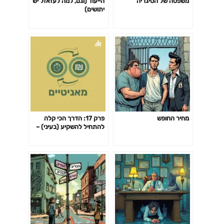
משפטה של הסיגריה
הייעוד (וגם, למה לעזאזל יש
יתושים)
מחיר החופש
פרק 17: הדרך הכי קלה
להתחיל להשקיע (בעיני) –
קופת גמל להשקעה