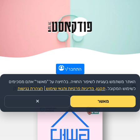
התחבר/י
האתר משתמש בעוגיות לשיפור החוויה. בלחיצה על "מאשר" אתם מסכימים
עמוד הבית
>>
עסקים
>>
הפודקאסט:
פשוט נדל"ן
>>
פרק
לשימוש המקובל.
תקנון, מדיניות פרטיות ותנאי שימוש
|
הצהרת נגישות
מאשר
✕