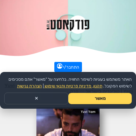
התחבר/י
האתר משתמש בעוגיות לשיפור החוויה. בלחיצה על "מאשר" אתם מסכימים
עמוד הבית
>>
אמנות
>>
אוכל וקולינריה
>>
הפודקאסט:
Yuvi
לשימוש המקובל.
תקנון, מדיניות פרטיות ותנאי שימוש
|
הצהרת נגישות
Yam | קולינריה בישראל
>>
פרק
מאשר
✕