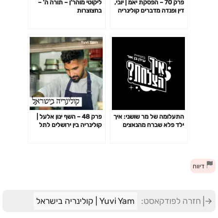
פרק 70 – הפסקת יאמ | יובי,
ליקוטי מוהר'ן – תורה ה' –
דין ופנדה מדברים קולינריה
בחצוצרות
התעלומה של מר שושני: איך
פרק 48 – השף ינון אלעל |
ילד פלא שברח מהנאצים
קולינריה בין ירושלים לתל
הפך לנווד המסתורי
אביב
בהיסטוריה? – ספי גלדצהלר
– פרק 95
דיווח
חזרה לפודקאסט:
Yuvi Yam | קולינריה בישראל