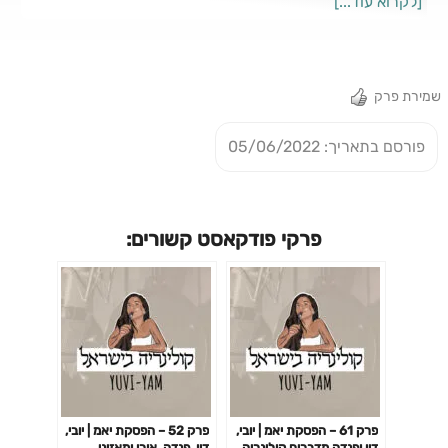
[לקרוא עוד...]
לא הכרנו. לכל הביקורות על המסעדות האחרונות שביקרתי בהן -
http://www.yuviyam.com לכל העדכונים הקשורים
לפודקאסט ולמרואיינים -
http://www.instagram.com/yuviyam
שמירת פרק
פורסם בתאריך: 05/06/2022
פרקי פודקאסט קשורים:
פרק 61 – הפסקת יאמ | יובי,
פרק 52 – הפסקת יאמ | יובי,
דין ופנדה מדברים קולינריה
דין, פנדה, אורן ומאזיני