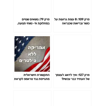
פרק 109: 8 עצות גרועות על
פרק 79: נושאים שנויים
כושר ובריאות שכנראה
במחלוקת א'- טווחי תנועה,
חשבת שהן טובות
הרמת משקלים כבדים, הגעה
לכשל, שילוב כוח ואירובי ועוד
פרק 127: איך לדאוג לעצמך
התקשורת הישראלית
של העתיד כבר עכשיו?
מתגייסת נגד טראמפ לקראת
הבחירות