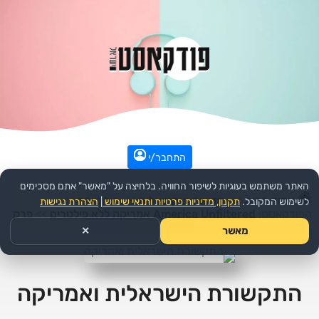
התחבר/י
האתר משתמש בעוגיות לשיפור החוויה. בלחיצה על "מאשר" אתם מסכימים
עמוד הבית
>>
חדשות ואקטואליה
>>
פוליטיקה
>>
לשימוש המקובל.
תקנון, מדיניות פרטיות ותנאי שימוש
|
הצהרת נגישות
הפודקאסט:
America Unfiltered אמריקה ללא פילטרים
>>
פרק
מאשר
✕
התקשורת הישראלית ואמריקה