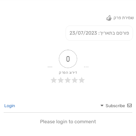
ניקולסקו, איך מסדרים קבוצה שמשחקים בה יחד ירדן שועה ודור
מיכה, מה מחכה לאבוקסיס בסלוניקי ומי השחקנים שיגיעו לבית
שמירת פרק
וגן בשבועיים הקרובים. צילום - חגי מיכאלי
פורסם בתאריך: 23/07/2023
0
דירוג הפרק
Login
Subscribe
Please login to comment