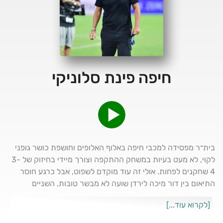
חיפה פינת סלוניקי
בית״ר מפסידה למכבי חיפה באלוף האלופים וחושפת כושר גופני
לקוי, לא מעט בעיות במשחק ההתקפה וצורך מיידי בחיזוק של 3-
4 שחקנים לפחות. אולי זה עוד מוקדם לשפוט, אבל כרגע חוסר
התיאום בין דור מיכה לירדן שועה לא מבשר טובות, השניים
משחקים קרוב אחד לשני ובנוסף בית״ר איבדה מהירות בהתקפה
[לקרוא עוד...]
וחייבת להתחזק. פודקאסט בית״ר על המהלכים הקרובים של
ברק אברמוב, סיכום ההפסד למכבי חיפה, העזיבה הצפוייה של