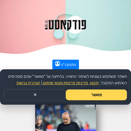
התחבר/י
האתר משתמש בעוגיות לשיפור החוויה. בלחיצה על "מאשר" אתם מסכימים
עמוד הבית
>>
ספורט
>>
הפודקאסט:
ONE Podcasts -
לשימוש המקובל.
תקנון, מדיניות פרטיות ותנאי שימוש
|
הצהרת נגישות
בית"ר ירושלים
>>
פרק
מאשר
✕