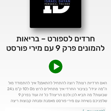
חרדים לספורט – בריאות
להמונים פרק 9 עם מירי פורסט
האם חרדיות רצות? רוצה להתחיל להתאמן? איך להתמודד מול
ה"מה יגידו" בציבור החרדי איך מתחילים לרוץ מ0 ל10 ק"מ ב24
שבועות? מה תביא לכן ולכם הריצה? כל זה ועוד בפרק 9
שלפניכם בשיחה עם מירי פורסט מאמנת ומנחה קבוצות ריצה
לציבור החרדי והכללי שוחחנו על היתרונות של הריצה,