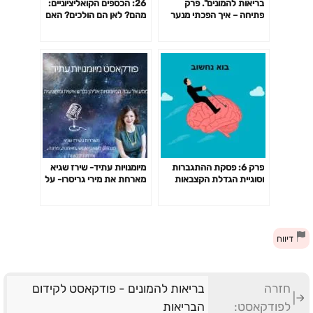
בריאות להמונים". פרק
26: הכספים הקואליציוניים:
פתיחה – איך הפכתי מנער
מהם? לאן הם הולכים? האם
שמן למאמן כושר, מה למדתי
כולם יוזרמו לציבור החרדי?
מהתהליך ומהי בריאות ועוד"
ומה צפויות להיות ההשלכות
שלהם?
פרק 6: פסקת ההתגברות
מיומנויות עתיד- שירז שגיא
וסוגיית הגדלת הקצבאות
מארחת את מירי גריסרו- על
לאברכים
סוגים של כשלונות
דיווח
חזרה
בריאות להמונים - פודקאסט לקידום
לפודקאסט:
הבריאות