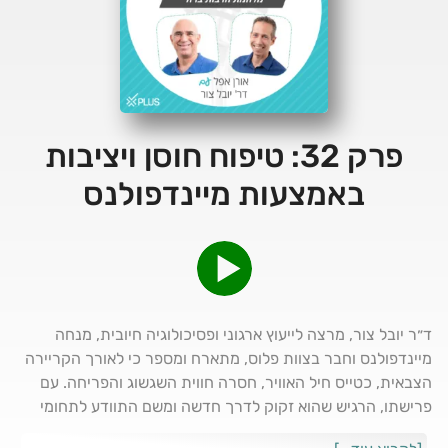
פרק 32: טיפוח חוסן ויציבות
באמצעות מיינדפולנס
ד״ר יובל צור, מרצה לייעוץ ארגוני ופסיכולוגיה חיובית, מנחה
מיינדפולנס וחבר בצוות פלוס, מתארח ומספר כי לאורך הקריירה
הצבאית, כטייס חיל האוויר, חסרה חווית השגשוג והפריחה. עם
פרישתו, הרגיש שהוא זקוק לדרך חדשה ומשם התוודע לתחומי
הפסיכולוגיה החיובית והמיינדפולנס, בהם הוא עוסק היום. בפרק