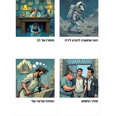
העז שחשבה להגיע לירח
סיפורו של לב
מחיר החופש
הסתת שרצה עוד