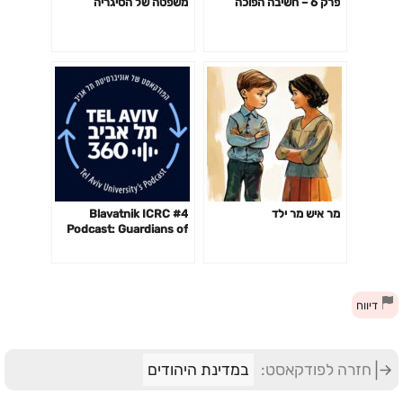
פרק 6 – חשיבה הפוכה
משפטה של הסיגריה
מר איש מר ילד
#4 Blavatnik ICRC
Podcast: Guardians of
the Cyberspace with
Andy Ellis
דיווח
חזרה לפודקאסט:
במדינת היהודים