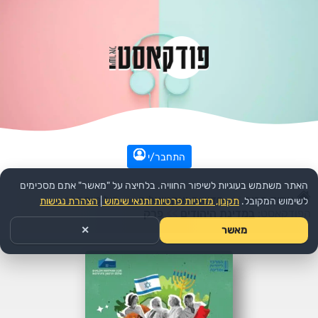
התחבר/י
האתר משתמש בעוגיות לשיפור החוויה. בלחיצה על "מאשר" אתם מסכימים
עמוד הבית
>>
חדשות ואקטואליה
>>
פוליטיקה
>>
לשימוש המקובל.
תקנון, מדיניות פרטיות ותנאי שימוש
|
הצהרת נגישות
הפודקאסט:
במדינת היהודים
>>
פרק
מאשר
✕