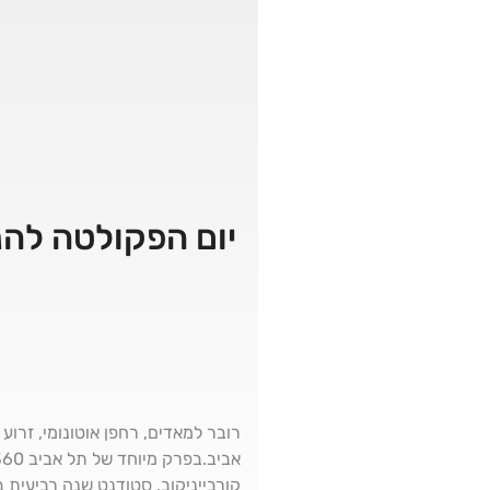
רובר למאדים, רחפן אוטונומי, זר
קורבייניקוב, סטודנט שנה רביעית 