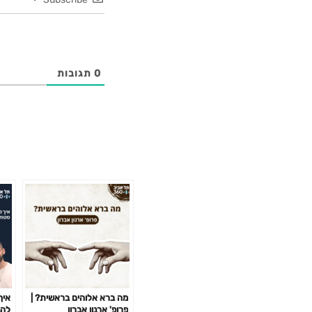
0
תגובות
מה ברא אלוהים בראשית? |
איך
פרופ' ארנון אברון
להנ