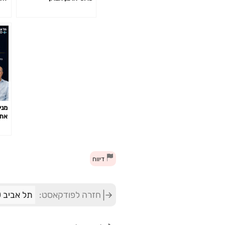
מני
את 
דיווח
חזרה לפודקאסט:
תל אביב 360 – אוניברסיטת תל אביב: ערוץ הפודקסטים