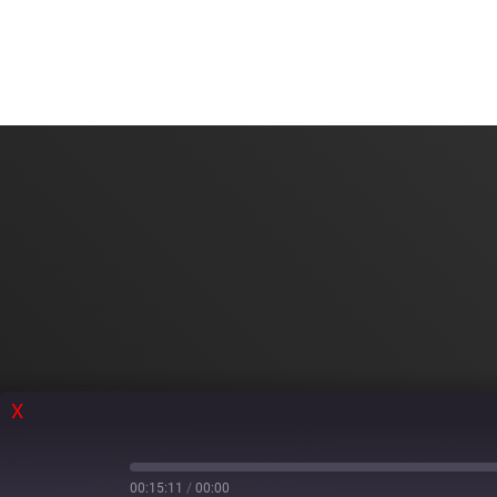
X
00:15:11
/
00:00