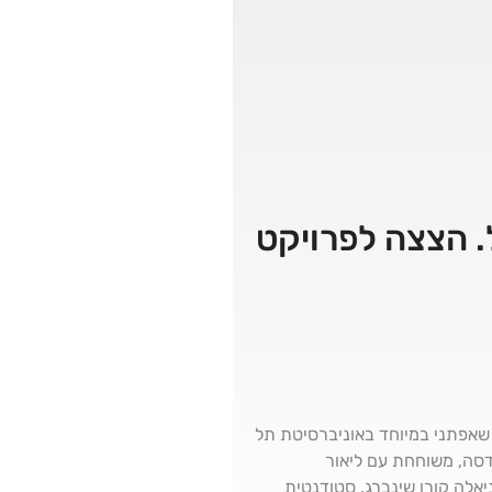
תעופה וחלל. הצצה לפרויקט
 שאפתני במיוחד באוניברסיטת תל
לטה להנדסה, משוחחת עם ליאור
יאלה קורן שינברג, סטודנטית