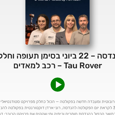
יום הפקולטה להנדסה – 22 ביוני בסימן 
Tau Rover – רכב למאדים
וע רובוטית ומעבדה חדשה בפקולטה — הכול כחלק מפרויקט סטודנטיאלי
אביב.בפרק מיוחד של תל אביב 360 לקראת יום הפקולטה להנדסה, רוני ארדן דוקטורנטית בפקו
בתואר הכפול בהנדסת חומרים וכימיה ומי שהקים את פרויקט הרובר; דנ