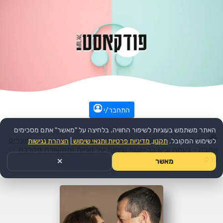
התחבר/י
האתר משתמש בעוגיות לשיפור החוויה. בלחיצה על "מאשר" אתם מסכימים
עמוד הבית
>>
חברה ותרבות
>>
יחסים
>>
הפודקאסט:
יוצרים
לשימוש המקובל.
תקנון, מדיניות פרטיות ותנאי שימוש
|
הצהרת נגישות
אהבה - נעמה וגיא בר-יוסף שיחות על זוגיות ותקשורת מקרבת
>>
פרק
מאשר
✕