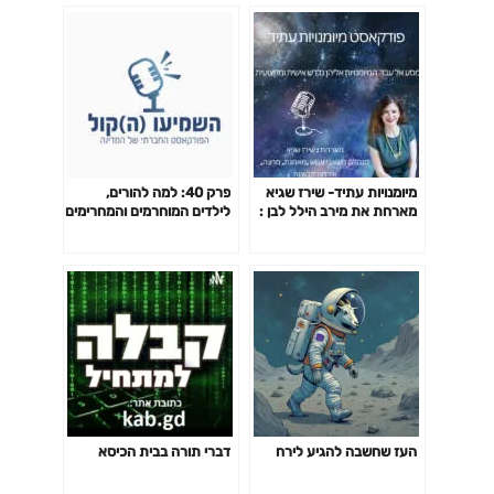
מיומנויות עתיד- שירז שגיא
פרק 40: למה להורים,
מארחת את מירב הילל לבן :
לילדים המוחרמים והמחרימים
אחריות, אחריותיות ומנהיגות
קשה לקחת אחריות על
עצמם? מאי שרון מארחת את
סיגל אלבז
העז שחשבה להגיע לירח
דברי תורה בבית הכיסא