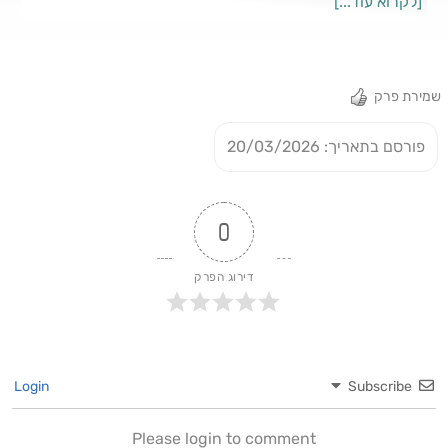
[לקרוא עוד...]
אמיצי; עורך: יונתן כיתאין; הפקה: ליהיא צדוק; עורכת סאונד: רחל
רפאלי: קרדיט תמונה: Chaim Goldberg/Flash90
שמירת פרק
פורסם בתאריך: 20/03/2026
0
דירוג הפרק
Login
Subscribe
Please login to comment