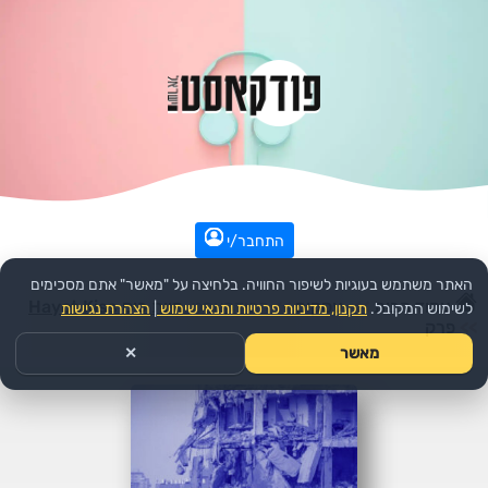
התחבר/י
האתר משתמש בעוגיות לשיפור החוויה. בלחיצה על "מאשר" אתם מסכימים
עמוד הבית
>>
עסקים
>>
הפודקאסט:
חיות כיס Hayot Kiss
לשימוש המקובל.
תקנון, מדיניות פרטיות ותנאי שימוש
|
הצהרת נגישות
>>
פרק
מאשר
✕