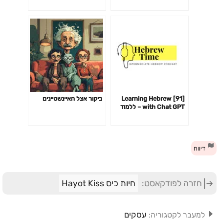
לשבור אתכם כדי לעבוד-
פרק 142
[91] Learning Hebrew
ביקור אצל האיינשטיינים
with Chat GPT – ללמוד
עברית עם צ׳אט GPT
דיווח
חזרה לפודקאסט:
חיות כיס Hayot Kiss
עסקים
למעבר לקטגוריה: