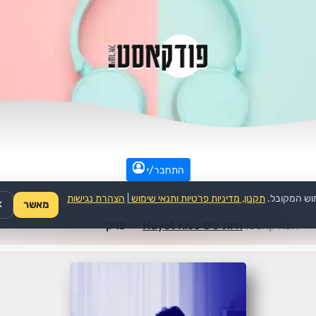
התחבר/י
וש המקובל.
תקנון, מדיניות פרטיות ותנאי שימוש
|
הצהרת נגישות
מאשר
✕
>>
הפודקאסט:
חיות כיס Hayot Kiss
>>
פרק