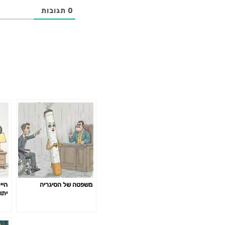
0
תגובות
משפטה של הסיגריה
היי
יתו