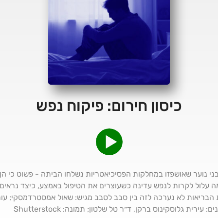
כיסון חירום: פיקוח נפש
י נוער שאושפזו במחלקות הפסיכיאטריות נשלחו הביתה - פשוט כי הן ל
מה עלול לקרות לנפש עדינה כשעוצרים את הטיפול באמצע, כיצד נראי
הבריאות לא נערכה לזה בין סבב לסבב מגיש: שאול אמסטרדמסקי; עורכ
עירית גלוסקינוס ברקן, ד״ר טל שלטון; תמונה: Shutterstock