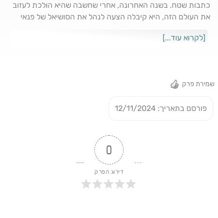
כתבות שטח. בשנה האחרונה, אחרי שחשבה שהיא הולכת לעזוב
את העולם הזה, היא קיבלה הצעה לנהל את הסושיאל של פנאי
פלוס ולקחה אותה בשתי ידיים. אז למה צריך גם אתר וגם עמוד
[לקרוא עוד...]
אינסטגרם? איך הופכים כתבות של 2500 מילים לשורה אחת
בסטורי? ואיך כל זה קשור לביונסה? כל התשובות בפרק. לינק
להצטרפות לקהילת קריאייטיב קלאב: https://bit.ly/4aA6dtF
לינק לצפייה ביוטיוב: https://youtu.be/mIQcHhTNhSw
שמירת פרק
לינק להאזנה בכל הפלטפורמות: https://linktr.ee/finkif בואו
לעקוב: טיקטוק: tiktok.com/@talkingcreative אינסטגרם:
פורסם בתאריך: 12/11/2024
instagram.com/finkif לינקדאין:
linkedin.com/in/ranfinkelstein פייסבוק:
facebook.com/ranif תודה לעדן עומר לוי על עיצוב התמונה
ולעומר שינה על המוזיקה!
0
דירוג הפרק