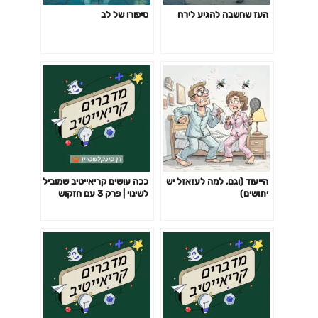
העז שחשבה להגיע לירח
סיפורו של לב
הייעוד (וגם, למה לעזאזל יש
ככה עושים קריאייטיב שמוביל
יתושים)
לשינוי | פרק 3 עם חזקוש
ישורון, מנהל קריאייטיב
במשרד הפרסום אדלר
חומסקי & ורשבסקי