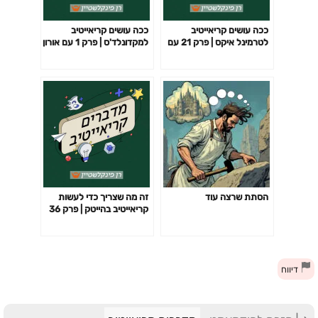
ככה עושים קריאייטיב
ככה עושים קריאייטיב
לטרמינל איקס | פרק 21 עם
למקדונלד'ס | פרק 1 עם אורון
ספי ארליך, אשת קריאייטיב,
הרשטיג, מנהל קריאייטיב
מומחית אי-קומרס ואופנה
במשרד הפרסום
יהושעTBWA
הסתת שרצה עוד
זה מה שצריך כדי לעשות
קריאייטיב בהייטק | פרק 36
עם יהלי קורן, הד אוף
קריאייטיב בסימפלי סינג
דיווח