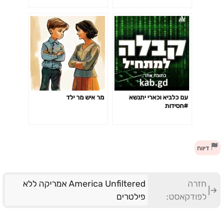
לכשל, שילוב כוח ואירובי ועוד
עם כלביא וכארי יתנשא
מר איש מר ילד
#חסידות
דיווח
חזרה
America Unfiltered אמריקה ללא
לפודקאסט:
פילטרים