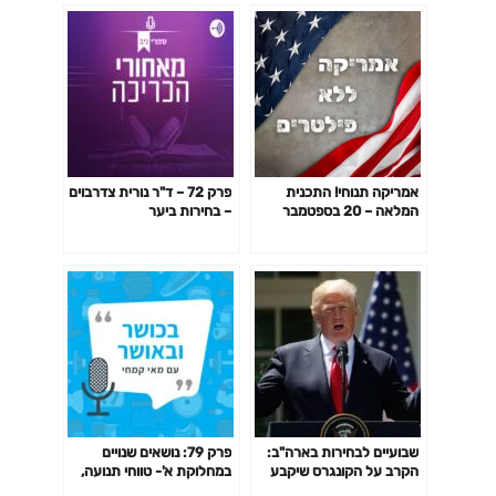
אמריקה תנוחי! התכנית
פרק 72 – ד"ר נורית צדרבוים
המלאה – 20 בספטמבר
– בחירות ביער
שבועיים לבחירות בארה"ב:
פרק 79: נושאים שנויים
הקרב על הקונגרס שיקבע
במחלוקת א'- טווחי תנועה,
את כיוון השווקים
הרמת משקלים כבדים, הגעה