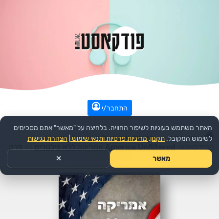
התחבר/י
האתר משתמש בעוגיות לשיפור החוויה. בלחיצה על "מאשר" אתם מסכימים
עמוד הבית
>>
חדשות ואקטואליה
>>
פוליטיקה
>>
לשימוש המקובל.
תקנון, מדיניות פרטיות ותנאי שימוש
|
הצהרת נגישות
הפודקאסט:
America Unfiltered אמריקה ללא פילטרים
>>
פרק
מאשר
✕