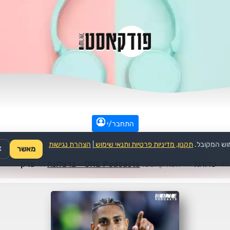
התחבר/י
וש המקובל.
תקנון, מדיניות פרטיות ותנאי שימוש
|
הצהרת נגישות
מאשר
✕
>>
כדורגל
>>
הפודקאסט:
ONE Podcasts - ברצלונה
>>
פרק