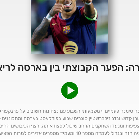
ה: הפער הקבוצתי בין בארסה לרי
נה סימנה פעמיים וי משמעותי השבוע עם נצחונות חשובים על פרנקפורט
אורן קדוש ונדב זילברשטיין סוגרים שבוע בפודקאסט בארסה ומתכוננים ל
פיפות ומנעד השחקנים הרחב שיכול לפצח אותה, רצף הכיבושים ההיסטו
לשיא הבלתי נתפס מ-2013, ראפיניה חזר ובגדול לעמדה מספר 10 ומעמיד 