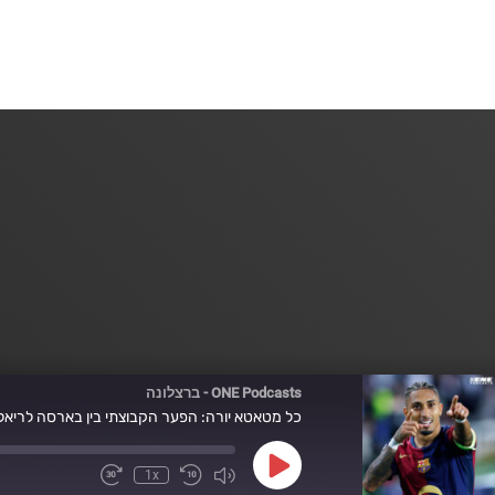
ONE Podcasts - ברצלונה
כל מטאטא יורה: הפער הקבוצתי בין בארסה לריאל
Play
1x
Fast
Mute/Unmute
Rewind
Episode