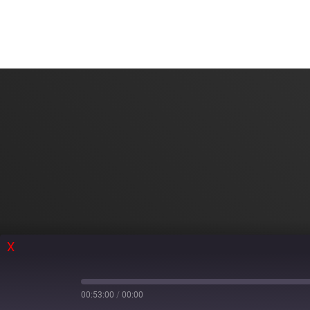
X
00:53:00
/
00:00