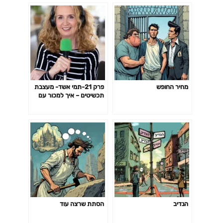
מחיר החופש
פרק 21-תמי אשד- מעצבת
תכשיטים – איך למכור עם
חיוך ובקלות
הנדיב
הסתת שרצה עוד