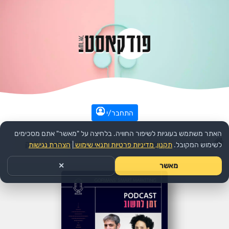
התחבר/י
האתר משתמש בעוגיות לשיפור החוויה. בלחיצה על "מאשר" אתם מסכימים
עמוד הבית
>>
עסקים
>>
הפודקאסט:
זמן לחשוב
>>
פרק
לשימוש המקובל.
תקנון, מדיניות פרטיות ותנאי שימוש
|
הצהרת נגישות
מאשר
✕