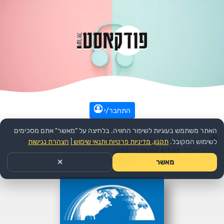
התחבר/י
האתר משתמש בעוגיות לשיפור החוויה. בלחיצה על "מאשר" אתם מסכימים
עמוד הבית
>>
חדשות ואקטואליה
>>
פרשנות חדשות
>>
לשימוש המקובל.
תקנון, מדיניות פרטיות ותנאי שימוש
|
הצהרת נגישות
הפודקאסט:
מגרש עולמי
>>
פרק
מאשר
✕