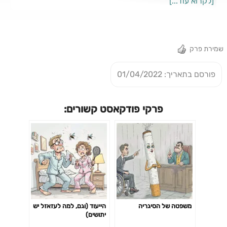
[לקרוא עוד...]
המעשים של סין בזירות השונות בשנים האחרונות. המטרה בסוף
הסדרה היא לנסות ולהבין האם סין מהווה איום על העולם החופשי.
תמליל הפרק באתר מגרש עולמי:
שמירת פרק
פורסם בתאריך: 01/04/2022
פרקי פודקאסט קשורים:
משפטה של הסיגריה
הייעוד (וגם, למה לעזאזל יש
יתושים)