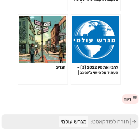
המפלגה הקומוניסטית | פרק
14
להבין את סין 2022 [3] –
הנדיב
העתיד על פי שי ג'ינפינג |
פרק 7
דיווח
חזרה לפודקאסט:
מגרש עולמי