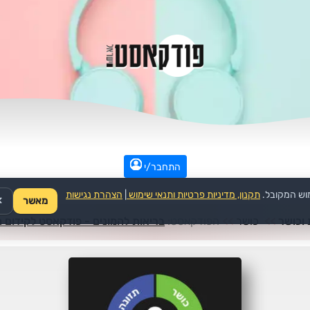
התחבר/י
וש המקובל.
תקנון, מדיניות פרטיות ותנאי שימוש
|
הצהרת נגישות
מאשר
✕
 וכושר
>>
כושר
>>
הפודקאסט:
בריאות להמונים - פודקאסט לקידום 