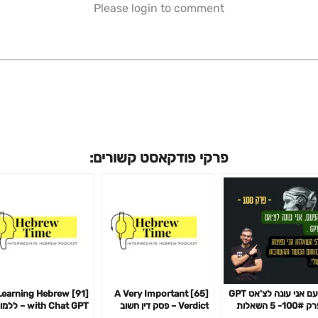
Please login to comment
פרקי פודקאסט קשורים:
הפעם אני עונה לצ'אט GPT
[65] A Very Important
91] Learning Hebrew
– פרק 100#- 5 השאלות
Verdict – פסק דין חשוב
with Chat GPT – לל
 נפוצות בתחום הכושר
מאוד
עברית עם צ׳אט GPT