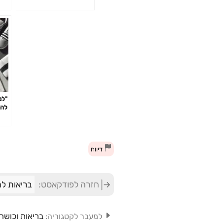
פרק 142
"למ
להי
– ו
פרק #
דיווח
חזרה לפודקאסט:
בריאות לה
בריאות וכושר
למעבר לקטגוריה: