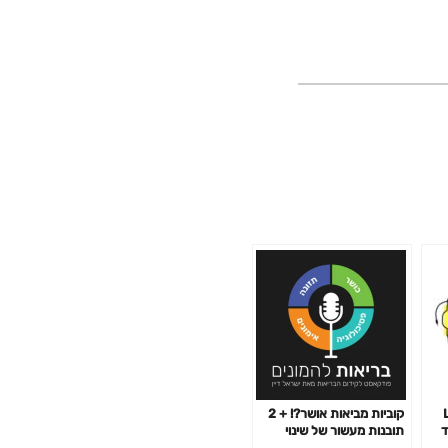
[
קוביות מביאות אושר?! + 2
מוד
תובנות מעשור של שינוי
בריאותי – חלק ג' – פרק