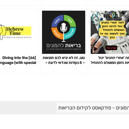
ה 'אחרי החגים' יכול
טוב, זה לא יביא לכם תוצאות
[66] Diving into the
ות הזמן המושלם להתחיל
– 5 נקודות שכדאי לדעת –
nguage (with special
איך לעשות את זה נכון-
פרק 125#
est Katya Pyushpeki)
147
– לצלול לתוך השפה
מונים - פודקאסט לקידום הבריאות