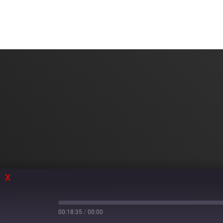
X
00:18:35
/
00:00