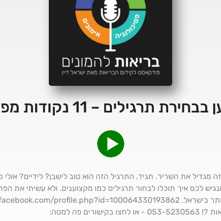
תרגילים – 11 נקודות מפתח פרק 141
 זה מגדיל את השריר. תגיד, התרגיל הזה הוא טוב לישבן? לידיים? אולי 
נגיש לכם איך תוכלו לבחור תרגילים כמו מקצוענים. ולא עשיתי את ה
לבוט הכושר שישנה לכם את התוצאות ?! 053-5230563 - או לחצו בקישורים פה למטה: