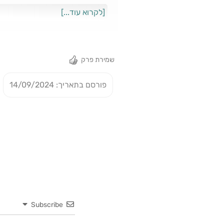
com/I5KakE0QnaxKQjRpZDEtUL⁠
[לקרוא עוד...]
si=ESCbeSqzSFabwAcI61dDlw
?si=atCRCrj-SkiP9dUdczug3w
?si=5kOO63CyQqaMklTAoi_Ddg
שמירת פרק
si=48A4LZaNTkCEtBYZNe7ORQ
q?si=TwXlj8sESUmmi-luPzh70Q
פורסם בתאריך: 14/09/2024
Subscribe