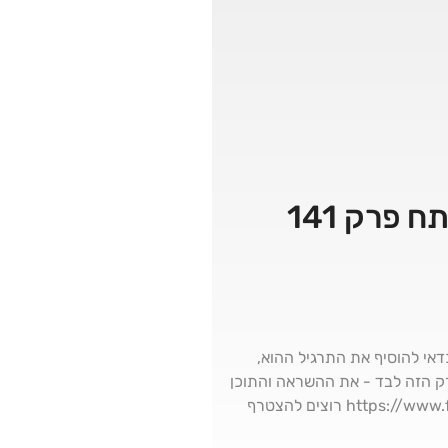
כדאי להוסיף את התרגיל ההוא,
פרק הזה לבד - את ההשראה והתוכן
שאבתי מאחד המאמנים הטובים ביותר בישראל. https://www.facebook.com/profile.php?id=100064330193862 רוצים להצטרף