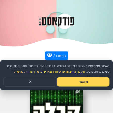
התחבר/י
האתר משתמש בעוגיות לשיפור החוויה. בלחיצה על "מאשר" אתם מסכימים
עמוד הבית
>>
דת ורוחני
>>
יהדות
>>
הפודקאסט:
חכמת
לשימוש המקובל.
תקנון, מדיניות פרטיות ותנאי שימוש
|
הצהרת נגישות
הקבלה
>>
פרק
מאשר
✕