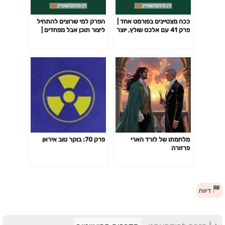
ככה מצטיינים בפורמט אחד |
הפרק למי שרוצים להתחיל
פרק 41 עם אלכס שולץ, יוצר
ליצור תוכן אבל מפחדים |
תוכן והמראיין של המדינה
פרק 47 עם נעמה שטיין,
יוצרת תוכן, חובבת קולנוע
וגיקית!
מלחמתו של לורד הארי
פרק 70: בוקר טוב איראן
פרזורה
דיווח