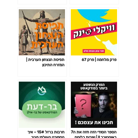
עמוס
משחררת כלי למפתחים
שכולם חייבים להשתמש
פרק מלחמה | פרק 67
תפיסת הנצחון הערבית |
המזרח התיכון
הספר הסודי הזה חזה את ה7
חרבות ברזל 15# – איך
באוקטובר !! | שירות כלוחם
הספורט העולמי מגיב