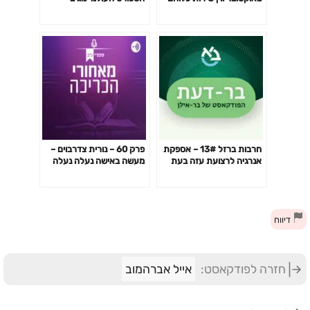
בצהל, חרבות ברזל,
לחרבות ברזל? ד"ר יהודה
הרפורמה המשפטית
בלנגה
חרבות ברזל 13# – אספקת
פרק 60 – נורית צדרבוים –
אנרגיה לרצועת עזה בעת
מעשה באישה נעלה נעלה
מלחמה, ד"ר עילי רטיג
נעלה
דיווח
חזרה לפודקאסט:
אייל אברהמוב