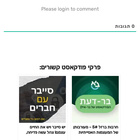
עיתונאי, הבאת מובאות, או הוראה ובחינה על ידי מוסד חינוך.
Please login to comment
למעשה ניתן לומר כי שימוש הוגן הוא שימוש שאף אם גורם הוא
נזק לזכויות ו/או אינטרסי היוצר, מנגד הוא מקדם את האינטרס
הציבורי באופן שבו היצירה והשימוש בה תורמים להגדלת העושר
0
תגובות
והמגוון התרבותי, האינטקטואלי או הרוחני.התרומה לציבור מן
השימוש ההוגן, היא כזו, אשר החברה מוכנה למעט בהגנה על
זכויות היוצר על מנת לקדם את האינטרס הציבורי.אם יש בעיה אני
מבקש לפנות אלי דרך המייל:
eyal200404@gmail.comטמבנייל:1. אמיר חצרוני -
פרקי פודקאסט קשורים:
יחיא סינווארת אופי מתוחכם ואכזרי(צילום:
EPA)https://www.ynet.co.il/news/article/hkaqbqxv63.
בנימין נתניהוU.S. Embassy Jerusalem, CC BY 2.0
(https://creativecommons.org/licenses/by/2.0), via
Wikimedia Commons
חרבות ברזל 5# – מעורבותן
יש סייבר ויש את החיים
של המעצמות האסייתיות
עצמם! צהל עשה פדיחה,
בלחימה בחמאס, ד"ר לורן דגן
מטא מתעדכנת, מיקרוסופט