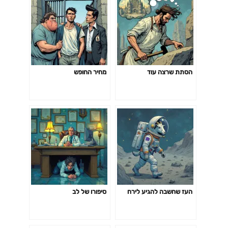
הסתת שרצה עוד
מחיר החופש
העז שחשבה להגיע לירח
סיפורו של לב