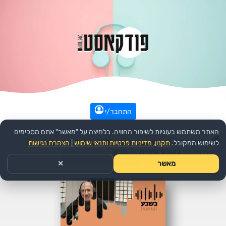
התחבר/י
האתר משתמש בעוגיות לשיפור החוויה. בלחיצה על "מאשר" אתם מסכימים
עמוד הבית
>>
חדשות ואקטואליה
>>
חדשות יומיות
>>
לשימוש המקובל.
תקנון, מדיניות פרטיות ותנאי שימוש
|
הצהרת נגישות
הפודקאסט:
בשבע עיניים
>>
פרק
מאשר
✕