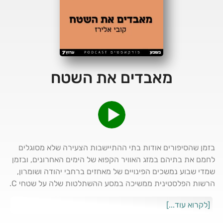
מאבדים את השטח
בזמן שהסיפורים אודות בתי ההתיישבות הצעירה שלא מסוגלים
לחמם את בתיהם במזג האוויר הקפוא של הימים האחרונים, ובזמן
שמדי שבוע נמשכים הפינויים של מאחזים ברחבי יהודה ושומרון,
הרשות הפלסטינית ממשיכה במסע ההשתלטות שלה על שטחי C.
קמפיין ההשתלטות הפלסטיני אינו חדש, ומלווה את ממשלות
[לקרוא עוד...]
ישראל בכל העשור האחרון, אך עושה רושם שלמדינת ישראל כלל
לא אכפת. הנתונים המבהילים, של השתלטות פלסטינית על אחוז