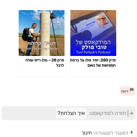
הצד שלנו ממהר לקפד את
ראשו. אז עכשיו זה יאיר גולן.
מונולוג עצבני. הפודקאסט של
טובי פולק
פרק 280: יאיר גולן על גרסת
פרק 28 – גולן רייס עולה
המציאות של נאום
לרגל
התהליכים, סיכויי המאבק,
הפוליטיקה העתידית של גוש
המרכז-שמאל והתוכניות
לעתיד. הפודקאסט של טובי
דיווח
פולק
חזרה לפודקאסט:
איך הצלחת?
חינוך
למעבר לקטגוריה: