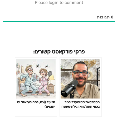
Please login to comment
0
תגובות
פרקי פודקאסט קשורים:
הסטרטאפיסט שעבר לגור
הייעוד (וגם, למה לעזאזל יש
בסוף העולם ואז גילה שעשה
יתושים)
טעות: אני שונא לגור באמצע
היער, זה נשמע פסטורלי