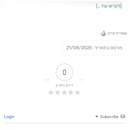
תמונת הפוטושופ והמחיר הנפשי בציבור 12:00 - הילדות בדרום
[לקרוא עוד...]
תל אביב בלי אבא ובלי גב 22:24 - החרם בבית הספר ומעבר
לצפון תל אביב 27:57 - החרדות, הלבד, והחזרה בתשובה 30:04
- עוני קיצוני, עבודה בגיל צעיר והישרדות 36:31 - איך התחיל
המאבק במסתננים? 43:52 - החיבור לאמונה והמשפט מהרבנית
שמירת פרק
קנייבסקי 47:00 - המפגש עם האבא הביולוגי (והוא לא מזהה
אותה) 57:01 - למה מאי גולן נכנסה לפוליטיקה? 1:03:05 -
פורסם בתאריך: 21/08/2025
זוגיות 1:12:10 - יש בכלל השפעה לח"כים?1:18:30 - בג"ץ
והרפורמה: "בלי זה אין זכות קיום" 1:23:40 - דיפ סטייט, משילות
ומינויים 1:28:55 - התקשורת והנרטיב הציבורי 1:31:45 - ארה"ב
וטראמפ: סנקציות ומעורבות 1:36:40 - המלחמה1:44:30 - מה
0
קורה באמת במשרד לשוויון חברתי 1:52:26 - הכסף שהוזרם
לחברה הערבית ולמי באמת הוא הגיע 1:56:22 - איומים, השתקה,
דירוג הפרק
והמאבק על חשיפת האמת 1:59:00 - המסר של מאי לצעירים -
אל תתנו לאף אחד לשבור אתכם
Login
Subscribe