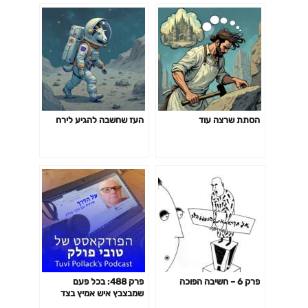
ורומנטי, אבל אין כמו הבלגן
של העיר אפילו עם ממדני,
עם עומר גולן | Omer Golan
הסתת שרצה עוד
העז שחשבה להגיע לירח
פרק 6 – חשיבה הפוכה
פרק 488: בכל פעם
שמבצבץ איש אמיץ בצד
השמאלי של המפה, דווקא