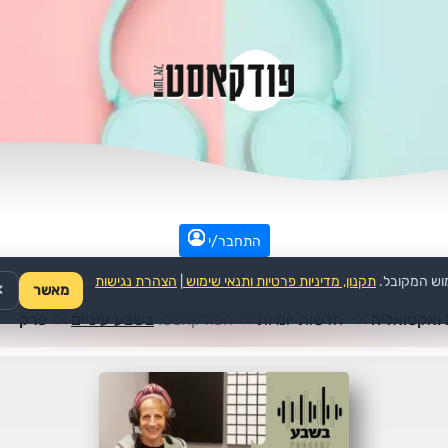
התחבר/י
וש המקובל.
תקנון, מדיניות פרטיות ותנאי שימוש
|
הצהרת נגישות
מאשר
✕
ואקטואליה
>>
חדשות יומיות
>>
הפודקאסט:
בשבע עיניים
>>
פרק