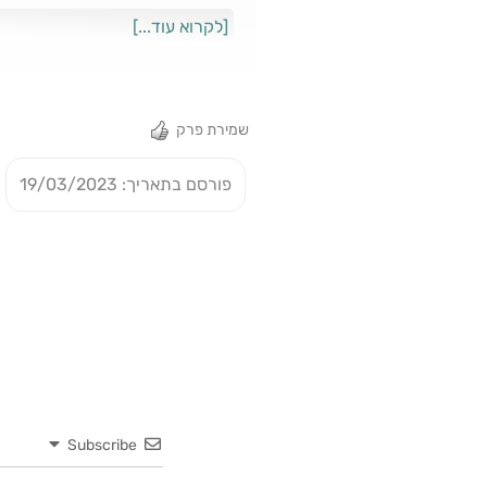
14. מגוף זניח תקשורתית הפך ל
[לקרוא עוד...]
התקשורת לקידום המחאה, ועל המפץ 
שמירת פרק
פורסם בתאריך: 19/03/2023
Subscribe