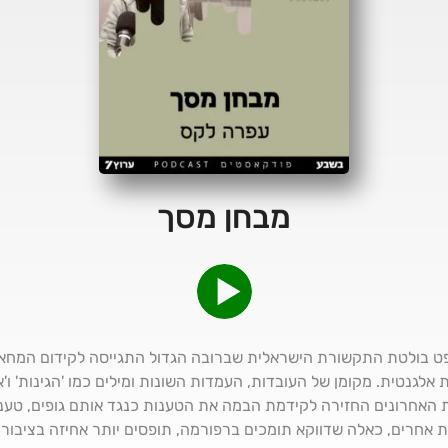
מבחן מסך
 בולטת התקשורת הישראלית שברובה הגדול התגייסה לקידום המחאה
אלגנטית. מקומן של העובדות, העמדות השונות ומילים כמו 'הגינות' ו'אי
האחרונים החזירה לקידמת הבמה את הטענות כנגד אותם גופים, טענו
ת אחרים, כאלה שדווקא תומכים ברפורמה, תופסים יותר אחיזה בציבור