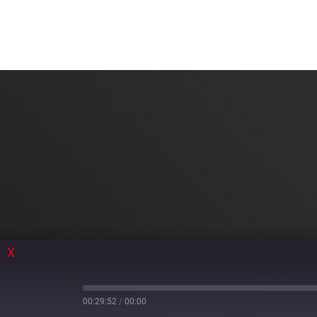
X
00:29:52
/
00:00