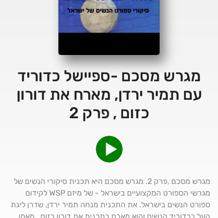
מגרש מסכם -ספיישל כדוריד
עם תמיר ירדן, מארח את דורון
כזום , פרק 2
מגרש מסכם ,פרק 2. מגרש מסכם היא תכנית סיקורי הנשים של
מגרשי הספורט המקצועיים בישראל - של מיזם WSP לקידום
ספורט הנשים בישראל. את התכנית מנחה תמיר ירדן, שדרן ליגת
העל בכדוריד הנשים והוא מארח בתכנית את דורון כזום , מאמן