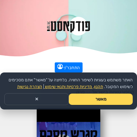
התחבר/י
האתר משתמש בעוגיות לשיפור החוויה. בלחיצה על "מאשר" אתם מסכימים
עמוד הבית
>>
ספורט
>>
הפודקאסט:
WSP - הקול של
לשימוש המקובל.
תקנון, מדיניות פרטיות ותנאי שימוש
|
הצהרת נגישות
הספורטאיות בישראל
>>
פרק
מאשר
✕