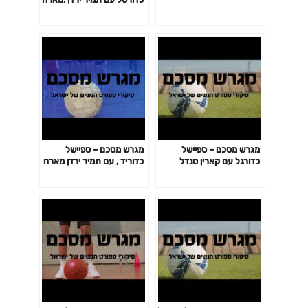
את הודיה הרוש
מגרש מסכם – ספיישל
מגרש מסכם – ספיישל
כדורגל עם קארין סנדל
כדוריד , עם תמיר ירדן מארח
,מארחת את שרון זאבי והדס
את שיר וקרט
מורין