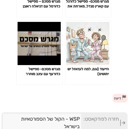
מגרש מסכם- ספיישל כדורגל
מגרש מסכם – ספיישל
עם קארין סנדל, מארחת את
כדורסל עם דניאלה ראובן
אשרת עיני ועדן אביטל , פרק
,מארחת את עדני דגן
2
הייעוד (וגם, למה לעזאזל יש
מגרש מסכם- ספיישל
יתושים)
כדורעף עם עינב מוחרר
,מארחת את נציגי רחובות
המאמן ישראל אשר
והשחקנית אלה קולנוגורוב
דיווח
חזרה לפודקאסט:
WSP - הקול של הספורטאיות
בישראל