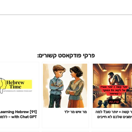
פרקי פודקאסט קשורים:
ר קשה = יותר טוב? למה
מר איש מר ילד
91] Learning Hebrew
מונים שלכם לא חייבים
with Chat GPT – לל
ור אתכם כדי לעבוד-
עברית עם צ׳אט GPT
14