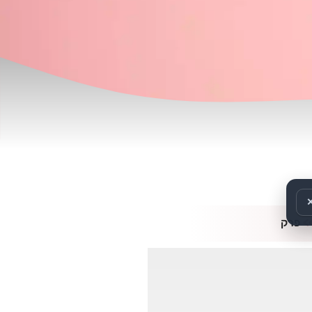
>
פרק