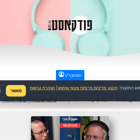
התחבר/י
וש המקובל.
תקנון, מדיניות פרטיות ותנאי שימוש
|
הצהרת נגישות
מאשר
✕
ואקטואליה
>>
פוליטיקה
>>
הפודקאסט:
מדברים בהר - בקול היהודי
>