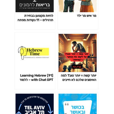
מר איש מר ילד
להיות מקצוען בבחירת
תרגילים – 11 נקודות מפתח
פרק 141
יותר קשה = יותר טוב? למה
[91] Learning Hebrew
האימונים שלכם לא חייבים
with Chat GPT – ללמוד
לשבור אתכם כדי לעבוד-
עברית עם צ׳אט GPT
פרק 142