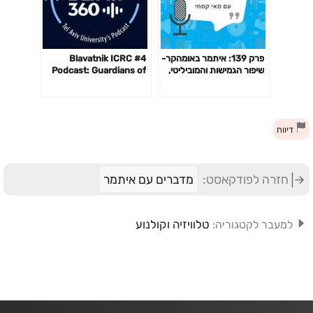
פרק 139: איתמר באומהקר-
#4 Blavatnik ICRC
שיפור הגמישות והמוביליטי,
Podcast: Guardians of
שיטות אימון ושיקום, חשיבה
the Cyberspace with
ביקורתית ועוד
Andy Ellis
דיווח
חזרה לפודקאסט:
מדברים עם איתמר
טלוויזיה וקולנוע
למעבר לקטגוריה: