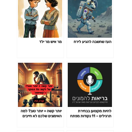
העז שחשבה להגיע לירח
מר איש מר ילד
להיות מקצוען בבחירת
יותר קשה = יותר טוב? למה
תרגילים – 11 נקודות מפתח
האימונים שלכם לא חייבים
פרק 141
לשבור אתכם כדי לעבוד-
פרק 142