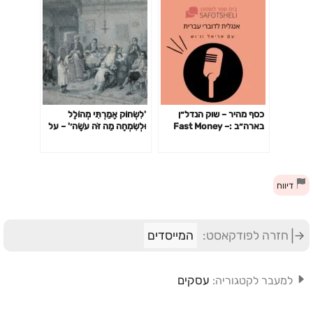
כסף מהיר – שוק הנדל״ן
'לִשְׂחוֹק אָמַרְתִּי מְהוֹלָל
בארה״ב :Fast Money –
וּלְשִׂמְחָה מַה זֹּה עֹשָׂה׳' – על
U.S Housing Market
ההיות כמות שהוא וסודו של
המשתה ופשרה של השמחה
בחג הפורים
דיווח
חזרה לפודקאסט:
המייסדים
עסקים
למעבר לקטגוריה: