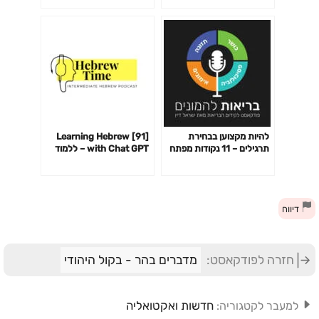
להיות מקצוען בבחירת
[91] Learning Hebrew
תרגילים – 11 נקודות מפתח
with Chat GPT – ללמוד
פרק 141
עברית עם צ׳אט GPT
דיווח
חזרה לפודקאסט:
מדברים בהר - בקול היהודי
חדשות ואקטואליה
למעבר לקטגוריה: