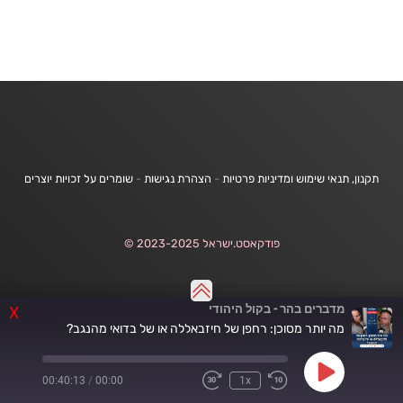
תקנון, תנאי שימוש ומדיניות פרטיות
-
הצהרת נגישות
-
שומרים על זכויות יוצרים
פודקאסט.ישראל 2023-2025 ©
מדברים בהר - בקול היהודי
X
מה יותר מסוכן: רחפן של חיזבאללה או של בדואי מהנגב?
Play
00:40:13
/
00:00
1x
Fast
Rewind
Episode
Forward
10