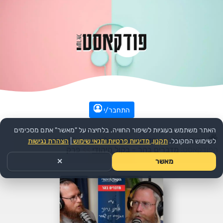
התחבר/י
האתר משתמש בעוגיות לשיפור החוויה. בלחיצה על "מאשר" אתם מסכימים
עמוד הבית
>>
חדשות ואקטואליה
>>
פוליטיקה
>>
לשימוש המקובל.
תקנון, מדיניות פרטיות ותנאי שימוש
|
הצהרת נגישות
הפודקאסט:
מדברים בהר - בקול היהודי
>>
פרק
מאשר
✕