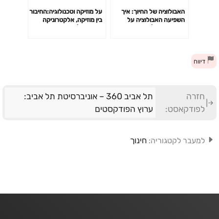
האבולוציה של החיוך: איך
על מוזיקה וטכנולוגיה:החיבור
השפיעה האבולוציה על
בין מוזיקה, אלקטרוניקה
בריאות הפה | פרופ' רחל
ומחשבים | שיחות על מוזיקה,
שריג
מדע ומה שביניהם (פרק 8)
דיווח
חזרה
תל אביב 360 – אוניברסיטת תל אביב:
לפודקאסט:
ערוץ הפודקסטים
חינוך
למעבר לקטגוריה: