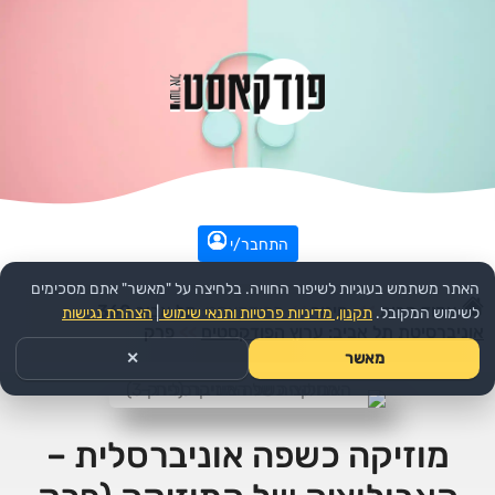
התחבר/י
האתר משתמש בעוגיות לשיפור החוויה. בלחיצה על "מאשר" אתם מסכימים
עמוד הבית
>>
חינוך
>>
הפודקאסט:
תל אביב 360 –
לשימוש המקובל.
תקנון, מדיניות פרטיות ותנאי שימוש
|
הצהרת נגישות
אוניברסיטת תל אביב: ערוץ הפודקסטים
>>
פרק
מאשר
✕
מוזיקה כשפה אוניברסלית –