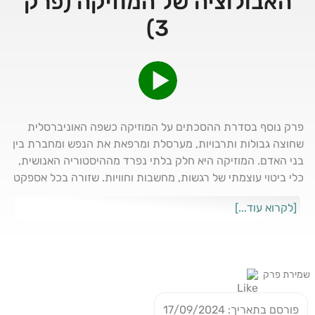
האבולוציה של המוזיקה (פרק
3)
פרק נוסף בסדרת ההסכתים על המוזיקה כשפה האוניברסלית
שחוצה גבולות ותרבויות, מערסלת ומרפאת את הנפש ומחברת בין
בני האדם. המוזיקה היא חלק בלתי נפרד מההיסטוריה האנושית,
כלי ביטוי עוצמתי של רגשות, מחשבות וחוויות. שזורה בכל אספקט
בחיינו – מהרחם ועד הקבר, מהשמחות הגדולות ועד הרגעים
[לקרוא עוד...]
העצובים ביותר. המוזיקה קושרת את האנושות יחד ברשת עדינה
של הרמוניה, צלילים וקצב. אנחנו שירים. המוזיקה לא רק משקפת
את עולמנו הפנימי, אלא גם עוזרת לנו להבין את העולם סביבנו.
מעלה זיכרונות נשכחים, מעוררת השראה, מקווה מקור לנחמה,
שמירת פרק
לתקווה, להתמודדות עם כאב. בלי מוזיקה החיים היו משעממים
נורא. המוזיקה היא עתיקת יומין. הממצאים המוקדמים ביותר של
פורסם בתאריך: 17/09/2024
כלי נגינה הם שרידי חלילים בני כ-40 אלף שנה עשויים עצמות