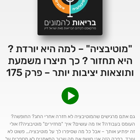
"מוטיבציה" – למה היא יורדת ?
היא תחזור ? כך תיצרו משמעת
ותוצאות יציבות יותר – פרק 175
גם אתם מרגישים שהמוטיבציה לא חזרה אחרי החג? החופשה?
העומס בעבודה? אז מה עושים? איך "מחזירים" מוטיבציה?! אולי
זה יפתיע אותך – אבל כל מה שסיפרו לך על מוטיבציה… פשוט לא
עובד. בפרק הזה אני חושף את מה שרוב המאמנים לא מספרים על