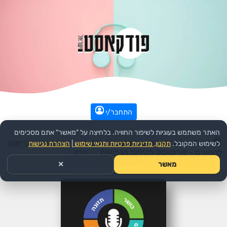
התחבר/י
האתר משתמש בעוגיות לשיפור החוויה. בלחיצה על "מאשר" אתם מסכימים
עמוד הבית
>>
בריאות וכושר
>>
כושר
>>
הפודקאסט:
בריאות
לשימוש המקובל.
תקנון, מדיניות פרטיות ותנאי שימוש
|
הצהרת נגישות
להמונים - פודקאסט לקידום הבריאות
>>
פרק
מאשר
✕