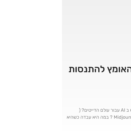
 האומץ להתנסות
אז AI הפך אותה לאדם טוב יותר- מוזמנים להאזין לאפרת ימין Efrat Yamin המרתקת : איך ניתן להשתמש ב AI עבור עולם הדייטים? (
תקשיבו היא עלתה פה על משהו) על איזה פרומפט היא עלתה ב 2 לפנות בוקר? מה השם חיבה שלה ל Midjourney ? במה היא עבדה כשהיא