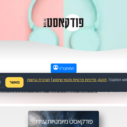
התחבר/י
וש המקובל.
תקנון, מדיניות פרטיות ותנאי שימוש
|
הצהרת נגישות
מאשר
✕
>>
הפודקאסט:
מיומנויות עתיד - מסע אל עבר המיומנויות אליהן נידר