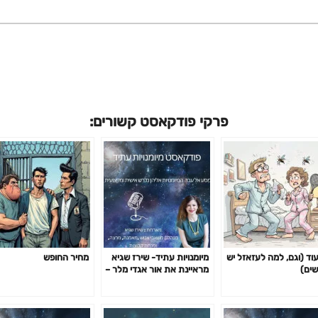
פרקי פודקאסט קשורים:
עוד (וגם, למה לעזאזל יש
מיומנויות עתיד- שירז שגיא
מחיר החופש
שים)
מראיינת את אור אגדי מלר –
מיומנויות עתיד- שירז שגיא
מארחת את אור אגדי מלר –
גמישות , אדפטביליות
ורסילאנס, ותוכנית שגרירי AI