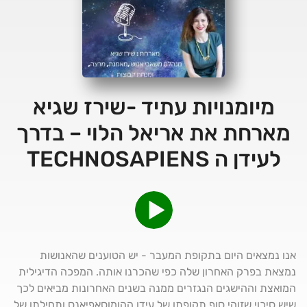
מיומנויות עתיד -שירז שגיא
מארחת את אריאל הלוי – בדרך
לעידן ה TECHNOSAPIENS
אנו נמצאים היום בתקופת המעבר - יש הטוענים שהאנושות
נמצאת בפרק האחרון שלה כפי שהכרנו אותה. המפכה הדיגילית
המואצת וההישגים הנגזרים ממנה בשנים האחרונות מביאים לכך
שיש סיכוי שזוהי סוף תקופתו של עידן ההומוסאפיאנס ותחילתו של