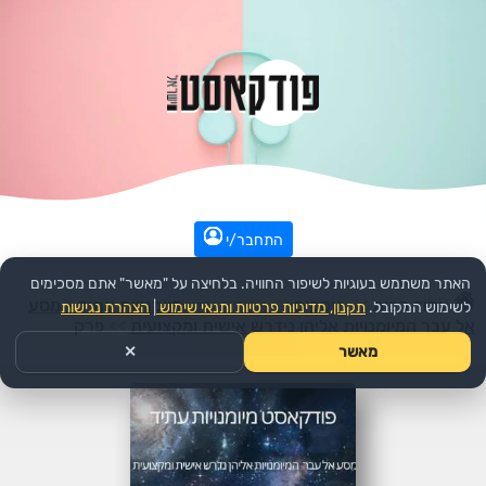
התחבר/י
האתר משתמש בעוגיות לשיפור החוויה. בלחיצה על "מאשר" אתם מסכימים
עמוד הבית
>>
עסקים
>>
הפודקאסט:
מיומנויות עתיד - מסע
לשימוש המקובל.
תקנון, מדיניות פרטיות ותנאי שימוש
|
הצהרת נגישות
אל עבר המיומנויות אליהן נידרש אישית ומקצועית
>>
פרק
מאשר
✕