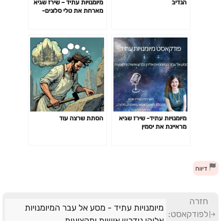
הנדיב
מיומנויות עתיד – שירז שגיא
מארחת את טלי סלונים-
אדפטביליות
מיומנויות עתיד- שירז שגיא
הסתת שרצה עוד
מראיינת את יסמין
גלקר-וייסבורד: משחקיות
רגשית ושחרור דרקונים
דיווח
חזרה
מיומנויות עתיד - מסע אל עבר המיומנויות
לפודקאסט:
אליהן נידרש אישית ומקצועית