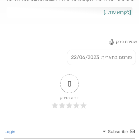
זן חדש- הטכנוספיאנס. בשיחה מרתקת עם אריאל הלוי בעלים
[לקרוא עוד...]
משותף ומנכ״ל vayomar נשוחח על מאפייני השינוי, השפעות
תקופת המעבר, והמיומנויות הנדרשות מאיתנו לקראת עידן זה.
שמירת פרק
פורסם בתאריך: 22/06/2023
0
דירוג הפרק
Login
Subscribe