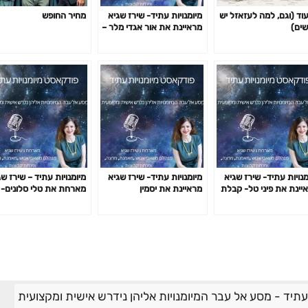
עוד (וגם, למה לעזאזל יש
מיומנויות עתיד- שירז שגיא
מחיר החופש
שים)
מראיינת את אור אגדי מלר –
מיומנויות עתיד- שירז שגיא
מארחת את אור אגדי מלר –
גמישות , אדפטביליות
ורסילאנס, ותוכנית שגרירי AI
מנויות עתיד- שירז שגיא
מיומנויות עתיד- שירז שגיא
מיומנויות עתיד – שירז ש
יינת את פיני טל- קבלת
מראיינת את יסמין
מארחת את טלי סלונים-
טות בעידן ה AI
גלקר-וייסבורד: משחקיות
אדפטביליות
רגשית ושחרור דרקונים
 עתיד - מסע אל עבר המיומנויות אליהן נידרש אישית ומקצועית