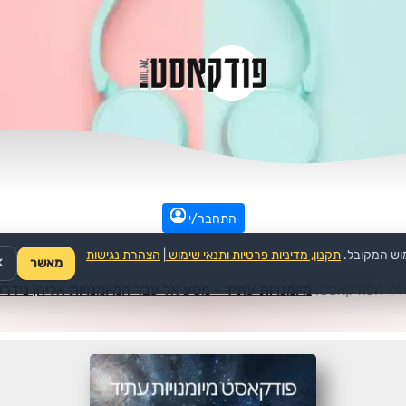
התחבר/י
וש המקובל.
תקנון, מדיניות פרטיות ותנאי שימוש
|
הצהרת נגישות
מאשר
✕
>>
הפודקאסט:
מיומנויות עתיד - מסע אל עבר המיומנויות אליהן נידר