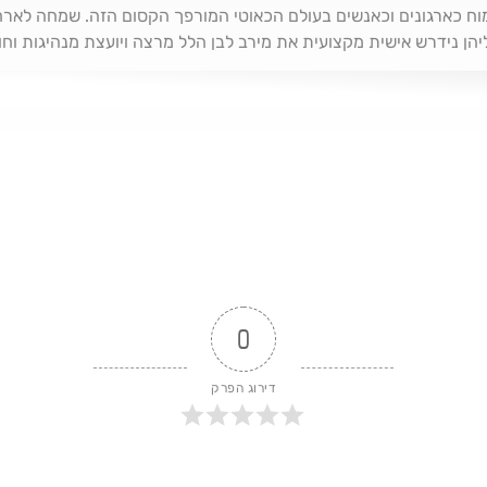
ח כארגונים וכאנשים בעולם הכאוטי המורפך הקסום הזה. שמחה לארח הי
יהן נידרש אישית מקצועית את מירב לבן הלל מרצה ויועצת מנהיגות וחו
ל ועל המנהיגות הנדרשת עכשיו בארגונים. וספציפית על מהי אחריות 
 איך היא קשורה לאמון? ואיך חיבור ללב קשור לזה? כמיטב מסורת הפו
0
דירוג הפרק