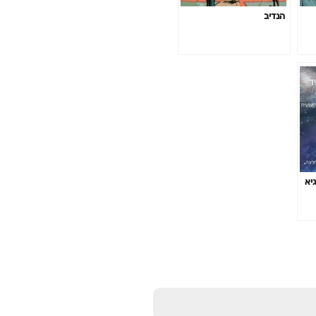
הנדיב
גיא