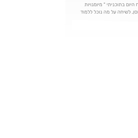
ום בתוכניתי " מיומנויות
סן, לשיחה על מה נוכל ללמוד
היום? מה זו לקיחת אחריות? האם
דקאסט- ניתן כלים פרקטיים.