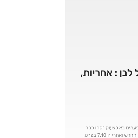
לבן : אחריות,
פעמים בא לצעוק "קחו כבר
אחריותתתתת", וכמה זה משאיר בלי תחושת הנהגה כזה לא קורה. אז למדנו על בשרנו שבמנהיגות, בעולם החדש ואחרי ה 7.10 בפרט,