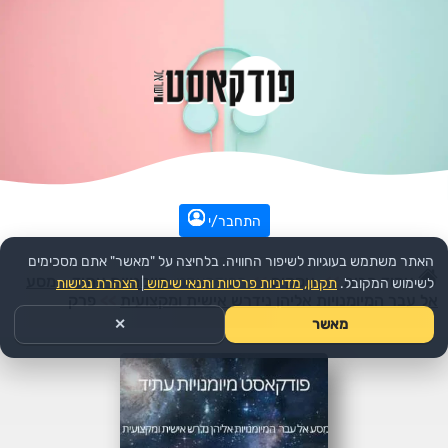
התחבר/י
האתר משתמש בעוגיות לשיפור החוויה. בלחיצה על "מאשר" אתם מסכימים
עמוד הבית
>>
עסקים
>>
הפודקאסט:
מיומנויות עתיד - מסע
לשימוש המקובל.
תקנון, מדיניות פרטיות ותנאי שימוש
|
הצהרת נגישות
אל עבר המיומנויות אליהן נידרש אישית ומקצועית
>>
פרק
מאשר
✕