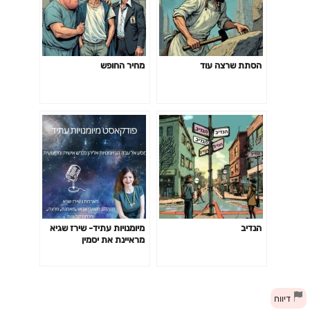
הסתת שרצה עוד
מחיר החופש
הנדיב
מיומנויות עתיד- שירז שגיא
מראיינת את יסמין
גלקר-וייסבורד: משחקיות
רגשית ושחרור דרקונים
דיווח