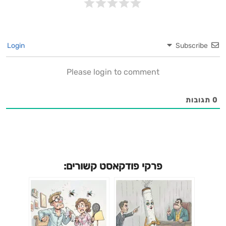
שגרירי AI שהם בנו (“איינשטנים”): לא “הכי טכנולוגים”, אלא
אנשים עם הבנה עסקית, יכולת רתימה, השפעה ואומץ. חובה
לשמוע! אור גם דיברה בכנות על הכניסה ל-AI: לא כהייפ, לא
Login
Subscribe
כאהבה ממבט ראשון, אלא כתהליך מתסכל, סקרני ואחראי. “זה
לא עוד כלי. זו שפה. זו תרבות.” מוזמנים לעקוב ולדרג, ולשתף ואם
Please login to comment
אתם מכירים מישהו.י שאני חייבת לראיין על מיומנויות עתיד? דברו
איתי!
0
תגובות
פרקי פודקאסט קשורים: