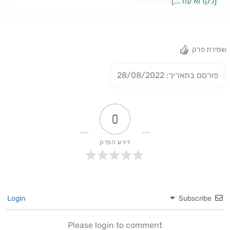
[לקרוא עוד...]
אינטלקטואלית ובתודעת למידה - ילמד מכולם ובכל רגע נתון".
שמירת פרק
פורסם בתאריך: 28/08/2022
0
דירוג הפרק
Login
Subscribe
Please login to comment