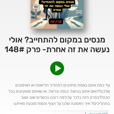
מנסים במקום להתחייב? אולי
נעשה את זה אחרת- פרק 148#
עד כמה אתם באמת מחויבים לתהליך הדיאטה או האימונים
שלכם?האם אתם בגישת 'ננסה ונראה', או שאתם משקיעים בכל
הכוח?בפרק הזה נדבר על:למה רובנו נכשלים שוב ושוב
בתהליכים? איך האמונה שלנו על הגוף והמוח מונעת מאיתנו
הצלחה? ומהי הדרך להפוך את הגוף שלכם למכונת הצלחה