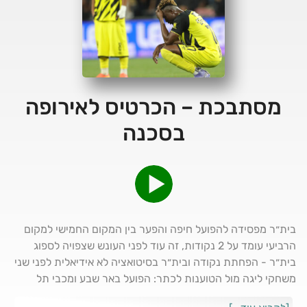
מסתבכת – הכרטיס לאירופה
בסכנה
בית״ר מפסידה להפועל חיפה והפער בין המקום החמישי למקום
הרביעי עומד על 2 נקודות, זה עוד לפני העונש שצפויה לספוג
בית״ר - הפחתת נקודה ובית״ר בסיטואציה לא אידיאלית לפני שני
משחקי ליגה מול הטוענות לכתר: הפועל באר שבע ומכבי תל
אביב. מחצית ראשונה לא טובה, מחצית שנייה בית״ר הייתה יותר