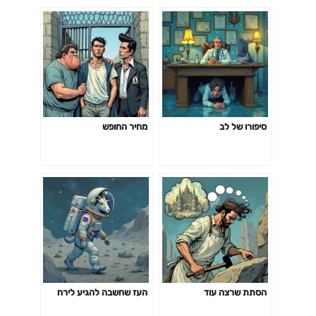
סיפורו של לב
מחיר החופש
הסתת שרצה עוד
העז שחשבה להגיע לירח