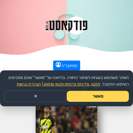
התחבר/י
האתר משתמש בעוגיות לשיפור החוויה. בלחיצה על "מאשר" אתם מסכימים
עמוד הבית
>>
ספורט
>>
הפודקאסט:
ONE Podcasts -
לשימוש המקובל.
תקנון, מדיניות פרטיות ותנאי שימוש
|
הצהרת נגישות
בית"ר ירושלים
>>
פרק
מאשר
✕