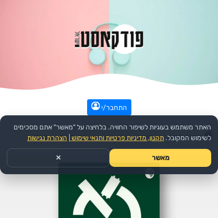
התחבר/י
האתר משתמש בעוגיות לשיפור החוויה. בלחיצה על "מאשר" אתם מסכימים
עמוד הבית
>>
חינוך
>>
הפודקאסט:
בר-דעת
>>
פרק
לשימוש המקובל.
תקנון, מדיניות פרטיות ותנאי שימוש
|
הצהרת נגישות
מאשר
✕