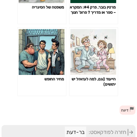
מרטין בובר, פרק #4: המקרא
משפטה של הסיגריה
– ספר או מדריך ? פרופ' חנוך
בן-פזי
הייעוד (וגם, למה לעזאזל יש
מחיר החופש
יתושים)
דיווח
חזרה לפודקאסט:
בר-דעת