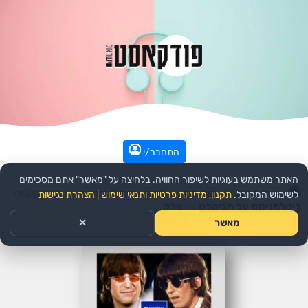
התחבר/י
האתר משתמש בעוגיות לשיפור החוויה. בלחיצה על "מאשר" אתם מסכימים
עמוד הבית
>>
מוסיקה
>>
היסטוריית המוזיקה
>>
הפודקאסט:
לשימוש המקובל.
תקנון, מדיניות פרטיות ותנאי שימוש
|
הצהרת נגישות
ביטלמניקס על הביטלס
>>
פרק
מאשר
✕