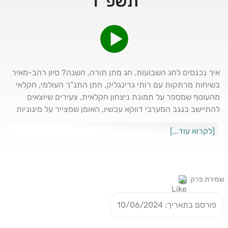
תשפ"ד
איך נכנסים לחג השבועות, חג מתן תורה, השנה? סיון רהב-מאיר
בשיחות מרתקות עם רותי גרינגליק, חתן התנ"ך העולמי, חקלאי
מהעוטף שמספר על תמונת ניצחון חקלאית, צעירים שיוצאים
להתיישב בנגב המערבי דווקא עכשיו, האומן שמצייר על מיגוניות
ועומר בן רובי עם פס הקול המוזיקלי של החג
[לקרוא עוד...]
שמירת פרק
פורסם בתאריך: 10/06/2024