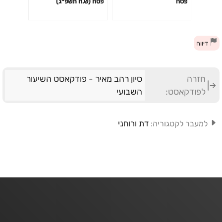
פסח
פסח (ש.ח תשפ״ג)
דיווח
חזרה
סיון רהב מאיר - פודקאסט השיעור
לפודקאסט:
השבועי
דת ורוחני
למעבר לקטגוריה: