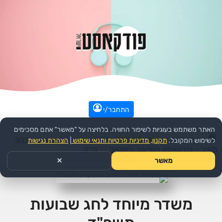
התחבר/י
האתר משתמש בעוגיות לשיפור החוויה. בלחיצה על "מאשר" אתם מסכימים
עמוד הבית
>>
דת ורוחני
>>
יהדות
>>
הפודקאסט:
סיון רהב
לשימוש המקובל.
תקנון, מדיניות פרטיות ותנאי שימוש
|
הצהרת נגישות
מאיר - פודקאסט השיעור השבועי
>>
פרק
מאשר
✕
משדר מיוחד לחג שבועות