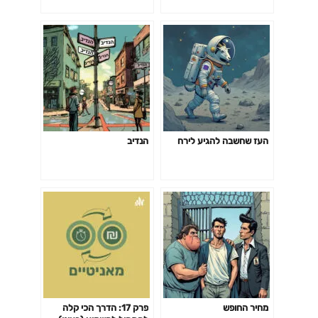
העז שחשבה להגיע לירח
הנדיב
מחיר החופש
פרק 17: הדרך הכי קלה