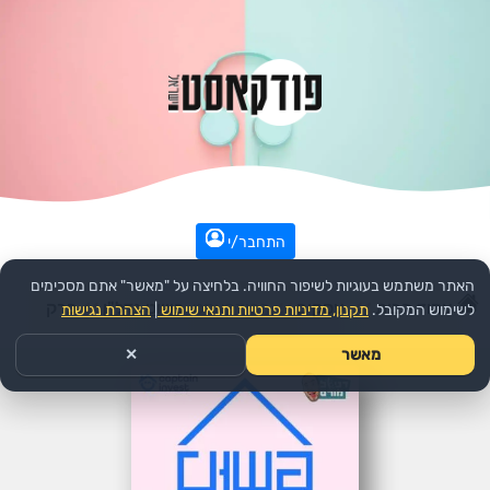
התחבר/י
האתר משתמש בעוגיות לשיפור החוויה. בלחיצה על "מאשר" אתם מסכימים
עמוד הבית
>>
עסקים
>>
הפודקאסט:
פשוט נדל"ן
>>
פרק
לשימוש המקובל.
תקנון, מדיניות פרטיות ותנאי שימוש
|
הצהרת נגישות
מאשר
✕