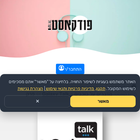
התחבר/י
האתר משתמש בעוגיות לשיפור החוויה. בלחיצה על "מאשר" אתם מסכימים
עמוד הבית
>>
חברה ותרבות
>>
סיפורים אישיים
>>
לשימוש המקובל.
תקנון, מדיניות פרטיות ותנאי שימוש
|
הצהרת נגישות
הפודקאסט:
מדברים על כוכבים – Galaxy Talk
>>
פרק
מאשר
✕